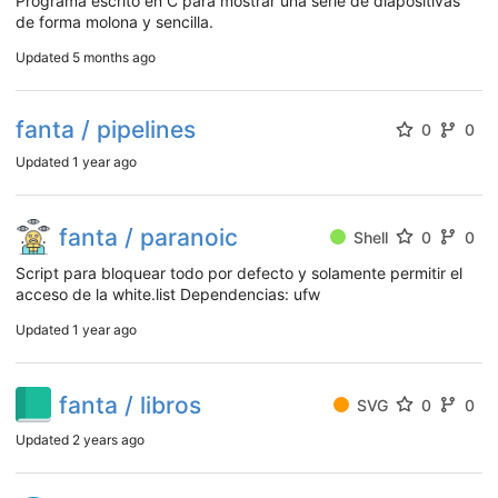
Programa escrito en C para mostrar una serie de diapositivas
de forma molona y sencilla.
Updated
5 months ago
fanta / pipelines
0
0
Updated
1 year ago
fanta / paranoic
Shell
0
0
Script para bloquear todo por defecto y solamente permitir el
acceso de la white.list Dependencias: ufw
Updated
1 year ago
fanta / libros
SVG
0
0
Updated
2 years ago