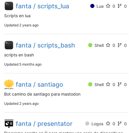
fanta / scripts_lua
Lua
0
0
Scripts en lua
Updated
2 years ago
fanta / scripts_bash
Shell
0
0
scripts en bash
Updated
5 months ago
fanta / santiago
Shell
0
0
Bot camino de santiago para mastodon
Updated
2 years ago
fanta / presentator
Logos
0
0