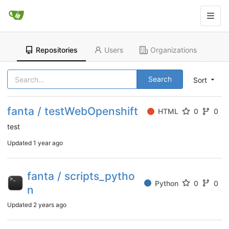
Repositories
Users
Organizations
Search
Sort
fanta / testWebOpenshift
HTML
0
0
test
Updated
1 year ago
fanta / scripts_pytho
Python
0
0
n
Updated
2 years ago