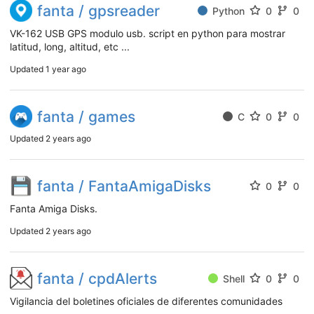
fanta / gpsreader
Python
0
0
VK-162 USB GPS modulo usb. script en python para mostrar
latitud, long, altitud, etc ...
Updated
1 year ago
fanta / games
C
0
0
Updated
2 years ago
fanta / FantaAmigaDisks
0
0
Fanta Amiga Disks.
Updated
2 years ago
fanta / cpdAlerts
Shell
0
0
Vigilancia del boletines oficiales de diferentes comunidades