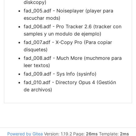
diskcopy)
fad_005.adf - Noiseplayer (player para
escuchar mods)
fad_006.adf - Pro Tracker 2.6 (tracker con
samples y un modulo de ejemplo)
fad_007.adf - X-Copy Pro (Para copiar
disquetes)
fad_008.adf - Much More (muchmore para
leer textos)
fad_009.adf - Sys Info (sysinfo)
fad_010.adf - Directory Opus 4 (Gestión
de archivos)
Powered by Gitea
Version: 1.19.2 Page:
26ms
Template:
2ms