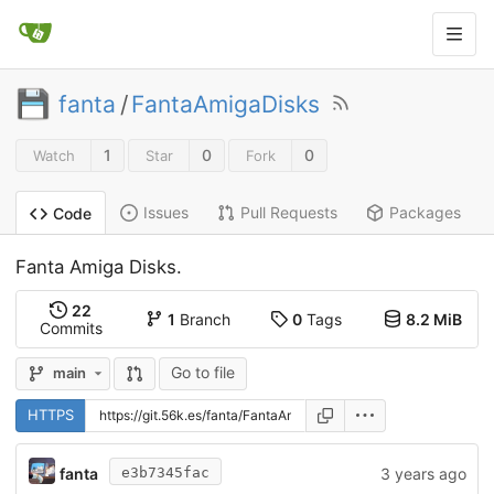
fanta
/
FantaAmigaDisks
1
0
0
Watch
Star
Fork
Issues
Pull Requests
Packages
Code
Fanta Amiga Disks.
22
1
Branch
0
Tags
8.2 MiB
Commits
Go to file
main
HTTPS
fanta
3 years ago
e3b7345fac