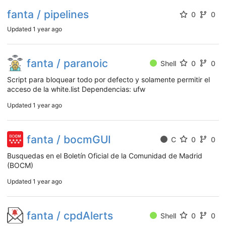
fanta / pipelines
0
0
Updated
1 year ago
fanta / paranoic
Shell
0
0
Script para bloquear todo por defecto y solamente permitir el
acceso de la white.list Dependencias: ufw
Updated
1 year ago
fanta / bocmGUI
C
0
0
Busquedas en el Boletín Oficial de la Comunidad de Madrid
(BOCM)
Updated
1 year ago
fanta / cpdAlerts
Shell
0
0