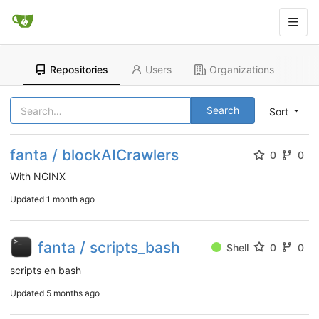
Repositories
Users
Organizations
Search
Sort
fanta / blockAICrawlers
0
0
With NGINX
Updated
1 month ago
fanta / scripts_bash
Shell
0
0
scripts en bash
Updated
5 months ago