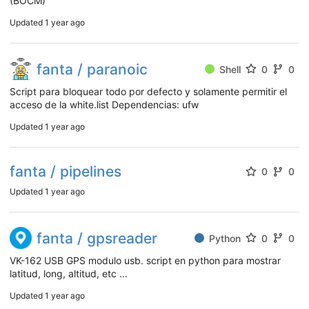
(BOCM)
Updated
1 year ago
fanta / paranoic
Shell
0
0
Script para bloquear todo por defecto y solamente permitir el
acceso de la white.list Dependencias: ufw
Updated
1 year ago
fanta / pipelines
0
0
Updated
1 year ago
fanta / gpsreader
Python
0
0
VK-162 USB GPS modulo usb. script en python para mostrar
latitud, long, altitud, etc ...
Updated
1 year ago