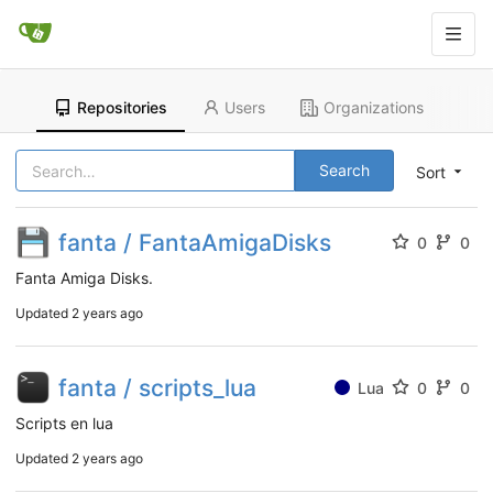
Repositories
Users
Organizations
Search
Sort
fanta / FantaAmigaDisks
0
0
Fanta Amiga Disks.
Updated
2 years ago
fanta / scripts_lua
Lua
0
0
Scripts en lua
Updated
2 years ago