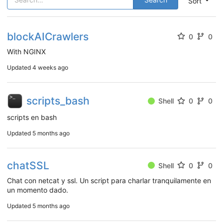
Sort
blockAICrawlers
0
0
With NGINX
Updated
4 weeks ago
scripts_bash
Shell
0
0
scripts en bash
Updated
5 months ago
chatSSL
Shell
0
0
Chat con netcat y ssl. Un script para charlar tranquilamente en
un momento dado.
Updated
5 months ago