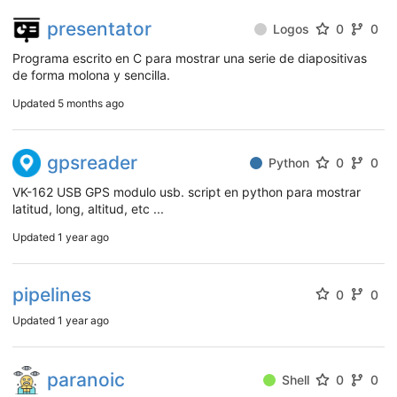
presentator
Logos
0
0
Programa escrito en C para mostrar una serie de diapositivas
de forma molona y sencilla.
Updated
5 months ago
gpsreader
Python
0
0
VK-162 USB GPS modulo usb. script en python para mostrar
latitud, long, altitud, etc ...
Updated
1 year ago
pipelines
0
0
Updated
1 year ago
paranoic
Shell
0
0