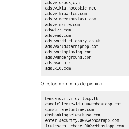
ads.wiezoekje.nl

ads.wikia.nocookie.net

ads.wikipartes.com

ads.wineenthusiast.com

ads.winsite.com

adswizz.com

ads.wnd.com

ads.worddictionary.co.uk

ads.worldstarhiphop.com

ads.worthplaying.com

ads.wunderground.com

ads.wwe.biz

O estos dominios de pishing:
bancamovil.imovilbcp.tk

canalcliente-id.000webhostapp.com

consultanetonline.com

dbsbankingnetworkusa.com

enter-security.000webhostapp.com

frutescent-chase.000webhostapp.com
