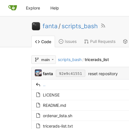
Explore
Help
fanta
/
scripts_bash
Issues
Pull Requests
Code
scripts_bash
tricerads_list
main
/
fanta
reset repository
92e9c41551
..
LICENSE
README.md
ordenar_lista.sh
tricerads-list.txt