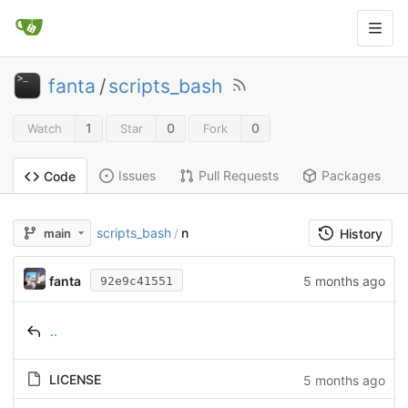
fanta
/
scripts_bash
1
0
0
Watch
Star
Fork
Issues
Pull Requests
Packages
Code
scripts_bash
n
main
/
History
fanta
5 months ago
92e9c41551
..
LICENSE
5 months ago