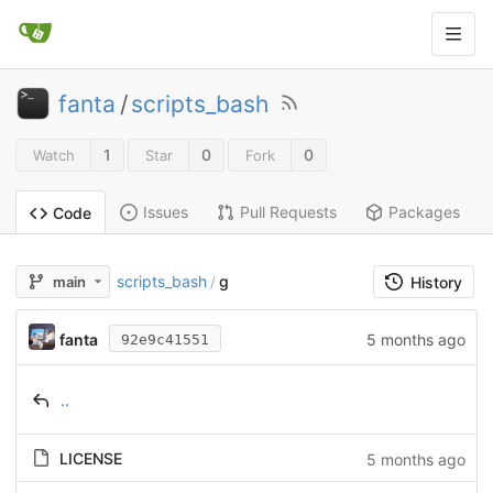
fanta
/
scripts_bash
1
0
0
Watch
Star
Fork
Issues
Pull Requests
Packages
Code
scripts_bash
g
main
/
History
fanta
5 months ago
92e9c41551
..
LICENSE
5 months ago