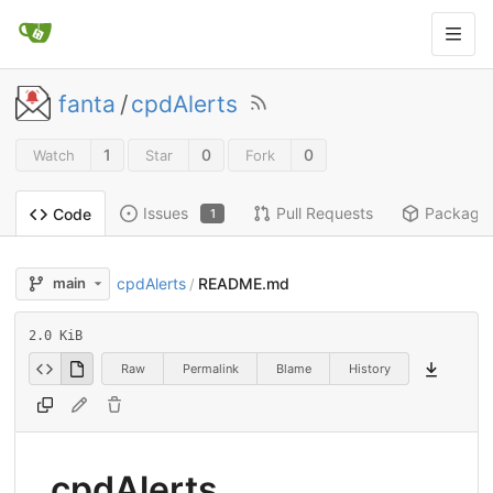
fanta
/
cpdAlerts
1
0
0
Watch
Star
Fork
Issues
Pull Requests
Package
Code
1
cpdAlerts
README.md
main
/
2.0 KiB
Raw
Permalink
Blame
History
cpdAlerts